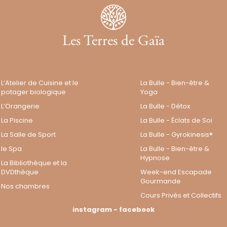
Les Terres de Gaïa
L’Atelier de Cuisine et le
La Bulle - Bien-être &
potager biologique
Yoga
L’Orangerie
La Bulle - Détox
La Piscine
La Bulle - Éclats de Soi
La Salle de Sport
La Bulle - Gyrokinesis®
le Spa
La Bulle - Bien-être &
Hypnose
La Bibliothèque et la
DVDthèque
Week-end Escapade
Gourmande
Nos chambres
Cours Privés et Collectifs
instagram
-
facebook