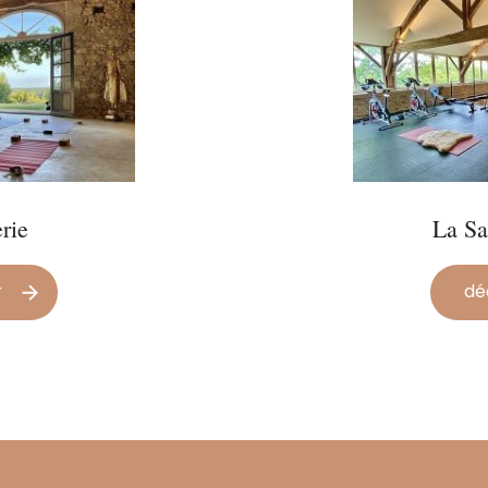
rie
La Sa
r
dé