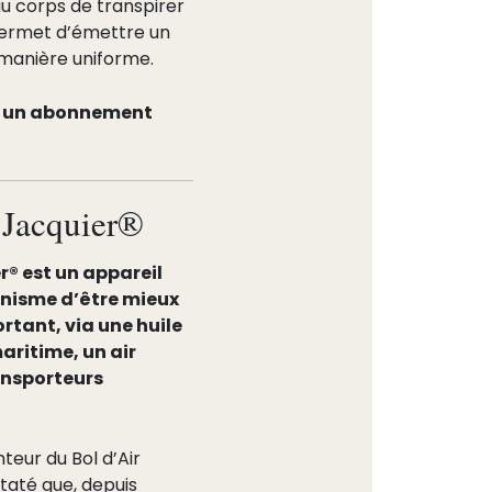
au corps de transpirer
 permet d’émettre un
e manière uniforme.
dre un abonnement
 Jacquier®
er® est un appareil
anisme d’être mieux
rtant, via une huile
maritime, un air
ansporteurs
nteur du Bol d’Air
staté que, depuis