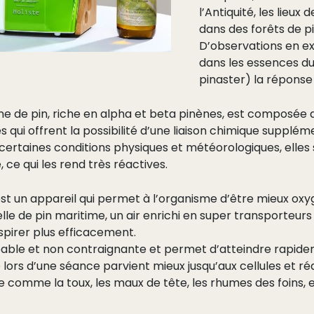
l’Antiquité, les lieux 
dans des forêts de pi
D’observations en ex
dans les essences du
pinaster) la réponse 
ne de pin, riche en alpha et beta pinènes, est composée
 qui offrent la possibilité d’une liaison chimique supplém
certaines conditions physiques et météorologiques, elles
ce qui les rend très réactives.
 est un appareil qui permet à l’organisme d’être mieux oxy
elle de pin maritime, un air enrichi en super transporteur
espirer plus efficacement.
réable et non contraignante et permet d’atteindre rapide
é lors d’une séance parvient mieux jusqu’aux cellules et réd
gie comme la toux, les maux de tête, les rhumes des foins, 