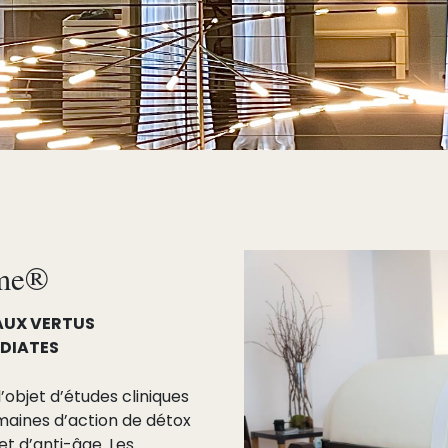
ôme®
AUX VERTUS
ÉDIATES
l’objet d’études cliniques
aines d’action de détox
t d’anti-âge. Les