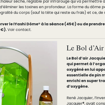
 chaleur sèche, réglable par infrarouge qui va permettre 
t d’éliminer les toxines en profondeur. La forme du dôme
ralité du corps (sauf la tête qui reste au frais) et ce, d
éserver le IYashi Dôme® à la séance (45€) ou de pren
0€).
Voir contact.
Le Bol d’Air
Le Bol d’air Jacqui
qui permet à l’org
oxygéné en lui appo
essentielle de pin 
enrichi en super tr
d’oxygène.
René Jacquier, l’inve
Jacquier®, avait con