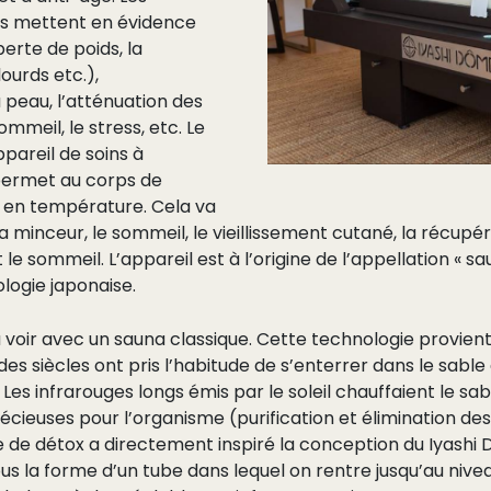
es mettent en évidence
perte de poids, la
ourds etc.),
 peau, l’atténuation des
sommeil, le stress, etc. Le
pareil de soins à
 permet au corps de
 en température. Cela va
, la minceur, le sommeil, le vieillissement cutané, la récupé
 le sommeil. L’appareil est à l’origine de l’appellation « sa
ologie japonaise.
à voir avec un sauna classique. Cette technologie provient 
es siècles ont pris l’habitude de s’enterrer dans le sabl
es infrarouges longs émis par le soleil chauffaient le sab
récieuses pour l’organisme (purification et élimination des
le de détox a directement inspiré la conception du Iyashi 
 la forme d’un tube dans lequel on rentre jusqu’au nivea