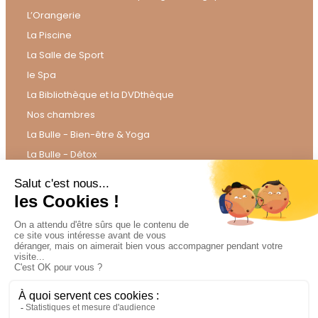
L’Orangerie
La Piscine
La Salle de Sport
le Spa
La Bibliothèque et la DVDthèque
Nos chambres
La Bulle - Bien-être & Yoga
La Bulle - Détox
La Bulle - Éclats de Soi
La Bulle - Gyrokinesis®
La Bulle - Bien-être & Hypnose
Week-end Escapade Gourmande
Cours Privés et Collectifs
instagram
-
facebook